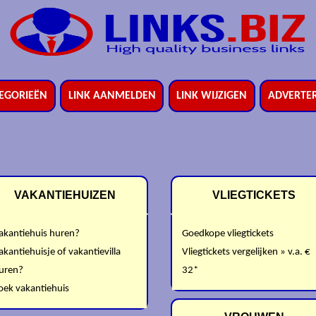
EGORIEËN
LINK AANMELDEN
LINK WIJZIGEN
ADVERTE
VAKANTIEHUIZEN
VLIEGTICKETS
akantiehuis huren?
Goedkope vliegtickets
akantiehuisje of vakantievilla
Vliegtickets vergelijken » v.a. €
uren?
32*
oek vakantiehuis