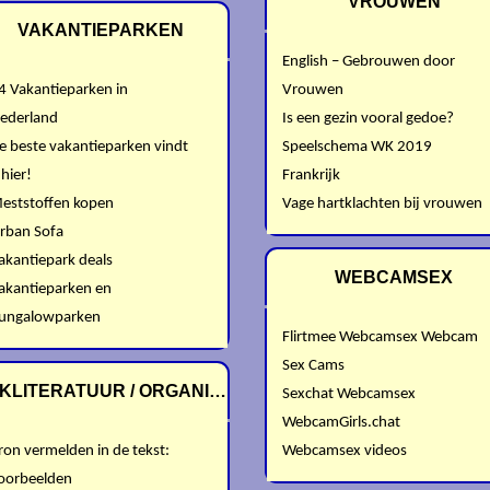
VROUWEN
VAKANTIEPARKEN
English – Gebrouwen door
4 Vakantieparken in
Vrouwen
ederland
Is een gezin vooral gedoe?
e beste vakantieparken vindt
Speelschema WK 2019
 hier!
Frankrijk
eststoffen kopen
Vage hartklachten bij vrouwen
rban Sofa
akantiepark deals
WEBCAMSEX
akantieparken en
ungalowparken
Flirtmee Webcamsex Webcam
Sex Cams
KLITERATUUR / ORGANISATIES
Sexchat Webcamsex
WebcamGirls.chat
ron vermelden in de tekst:
Webcamsex videos
oorbeelden