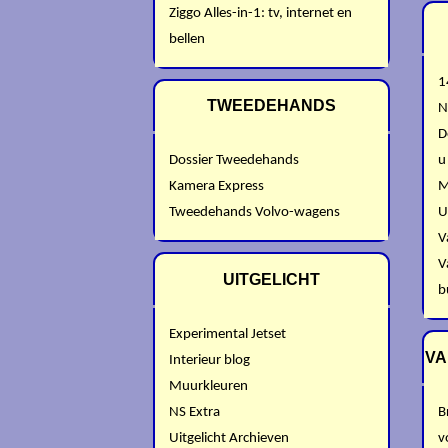
Ziggo Alles-in-1: tv, internet en
bellen
1
TWEEDEHANDS
N
D
Dossier Tweedehands
u
Kamera Express
M
Tweedehands Volvo-wagens
U
V
V
UITGELICHT
b
Experimental Jetset
VA
Interieur blog
Muurkleuren
NS Extra
B
Uitgelicht Archieven
v