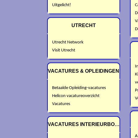
Uitgelicht!
C
D
V
UTRECHT
D
Utrecht Network
Visit Utrecht
I
VACATURES & OPLEIDINGEN
K
v
Betaalde Opleiding-vacatures
P
Helicon vacatureoverzicht
V
Vacatures
VACATURES INTERIEURBOUW
A