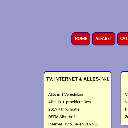
HOME
ALFABET
CAT
TV, INTERNET & ALLES-IN-1
Alles in 1 Vergelijken
V
Alles-in-1-providers: Test
V
2019 + Informatie
h
DELTA Alles-in-1
Z
Internet, TV & Bellen van NLE