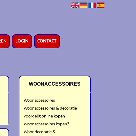
REN
LOGIN
CONTACT
WOONACCESSOIRES
Woonaccessoires
Woonaccessoires & decoratie
voordelig online kopen
Woonaccessoires kopen?
Woondecoratie &