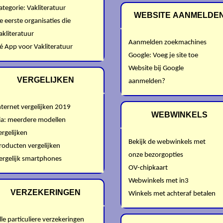
ategorie: Vakliteratuur
WEBSITE AANMELDE
e eerste organisaties die
akliteratuur
Aanmelden zoekmachines
é App voor Vakliteratuur
Google: Voeg je site toe
Website bij Google
VERGELIJKEN
aanmelden?
nternet vergelijken 2019
WEBWINKELS
ia: meerdere modellen
ergelijken
Bekijk de webwinkels met
roducten vergelijken
onze bezorgopties
ergelijk smartphones
OV-chipkaart
Webwinkels met in3
VERZEKERINGEN
Winkels met achteraf betalen
lle particuliere verzekeringen